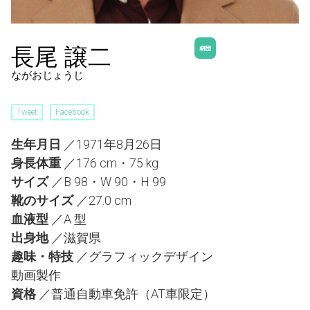
長尾 譲二
ながおじょうじ
Tweet
Facebook
生年月日
／1971年8月26日
身長体重
／176 cm・75 kg
サイズ
／B 98・W 90・H 99
靴のサイズ
／27.0 cm
血液型
／A 型
出身地
／滋賀県
趣味・特技
／グラフィックデザイン
動画製作
資格
／普通自動車免許（AT車限定）