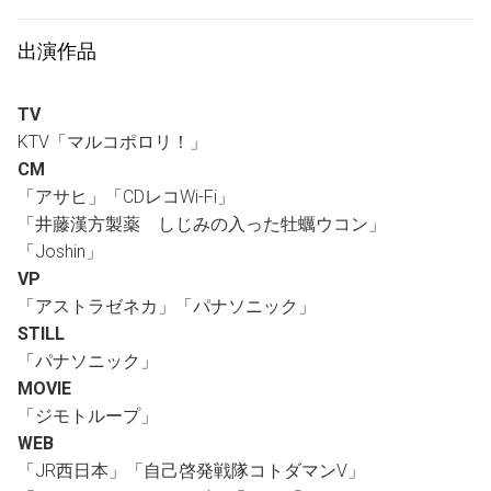
出演作品
TV
KTV「マルコポロリ！」
CM
「アサヒ」「CDレコWi-Fi」
「井藤漢方製薬 しじみの入った牡蠣ウコン」
「Joshin」
VP
「アストラゼネカ」「パナソニック」
STILL
「パナソニック」
MOVIE
「ジモトループ」
WEB
「JR西日本」「自己啓発戦隊コトダマンV」