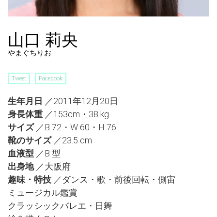
山口 莉央
やまぐちりお
Tweet
Facebook
生年月日
／2011年12月20日
身長体重
／153cm・38 kg
サイズ
／B 72・W 60・H 76
靴のサイズ
／23.5 cm
血液型
／B 型
出身地
／大阪府
趣味・特技
／ダンス・歌・前後回転・側宙
ミュージカル鑑賞
クラッシックバレエ・日舞